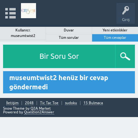
Giriş
Kullanıcı:
Duvar
Yeni etkinlikler
museumtwist2
Tüm sorular
Tüm cevaplar
Bir Soru Sor
museumtwist2 henüz bir cevap
göndermedi
İletişim
2048
Tic Tac Toe
sudoku
15 Bulmaca
Snow Theme by
Q2A Market
Powered by
Question2Answer