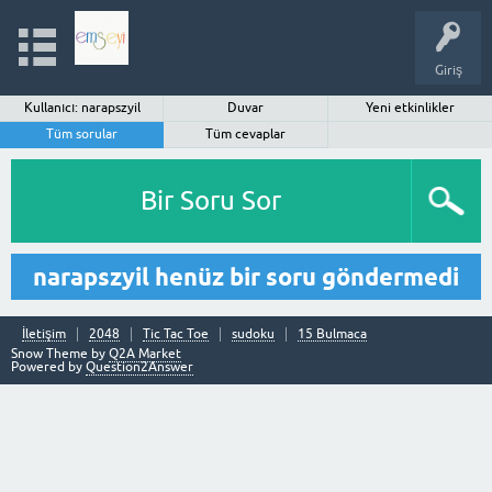
Giriş
Kullanıcı: narapszyil
Duvar
Yeni etkinlikler
Tüm sorular
Tüm cevaplar
Bir Soru Sor
narapszyil henüz bir soru göndermedi
İletişim
2048
Tic Tac Toe
sudoku
15 Bulmaca
Snow Theme by
Q2A Market
Powered by
Question2Answer