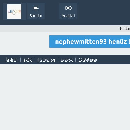
Sorular
Analiz I
Kulla
nephewmitten93 henüz b
İletişim
2048
Tic Tac Toe
sudoku
15 Bulmaca