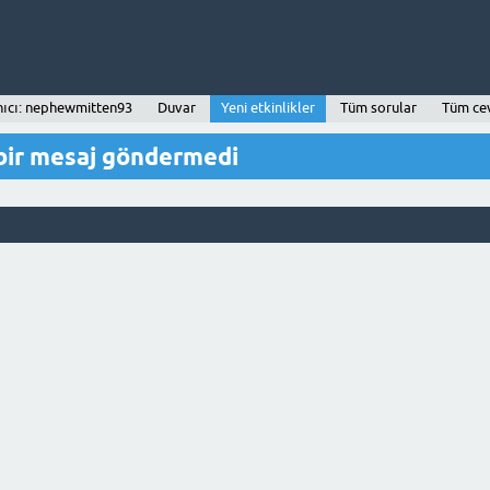
nıcı: nephewmitten93
Duvar
Yeni etkinlikler
Tüm sorular
Tüm ce
ir mesaj göndermedi