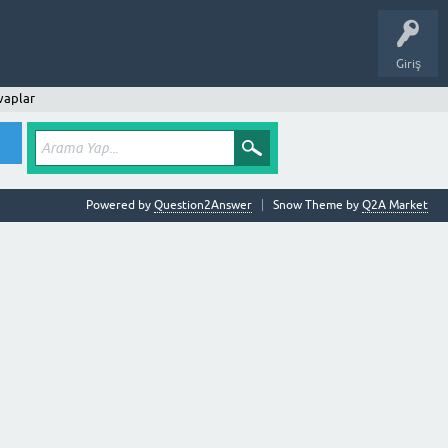
Giriş
vaplar
Powered by
Question2Answer
Snow Theme by
Q2A Market