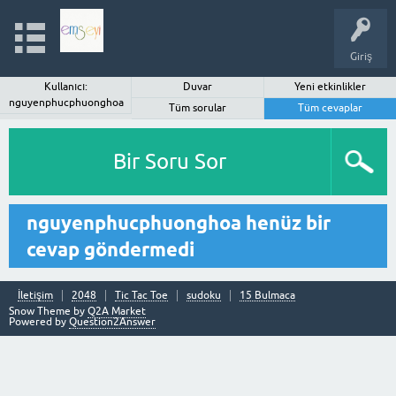
Giriş
Kullanıcı:
Duvar
Yeni etkinlikler
nguyenphucphuonghoa
Tüm sorular
Tüm cevaplar
Bir Soru Sor
nguyenphucphuonghoa henüz bir
cevap göndermedi
İletişim
2048
Tic Tac Toe
sudoku
15 Bulmaca
Snow Theme by
Q2A Market
Powered by
Question2Answer