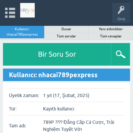
Giriş
Kullanıcı:
Duvar
Yeni etkinlikler
nhacai789pexpress
Tüm sorular
Tüm cevaplar
Bir Soru Sor
Kullanıcı: nhacai789pexpress
Üyelik zamanı:
1 yıl (17, Şubat, 2025)
Tür:
Kayıtlı kullanıcı
789P ????️ Đẳng Cấp Cá Cược, Trải
Tam adı:
Nghiệm Tuyệt Vời