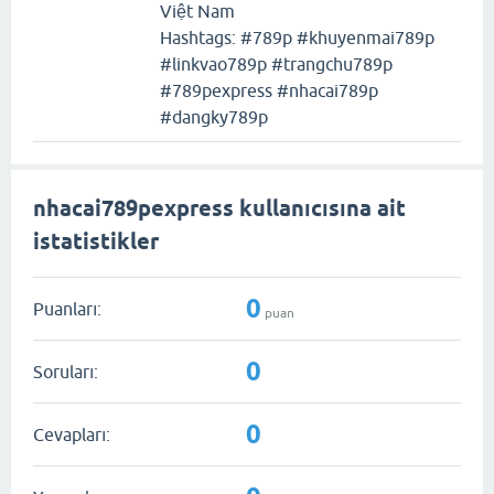
Việt Nam
Hashtags: #789p #khuyenmai789p
#linkvao789p #trangchu789p
#789pexpress #nhacai789p
#dangky789p
nhacai789pexpress kullanıcısına ait
istatistikler
0
Puanları:
puan
0
Soruları:
0
Cevapları: