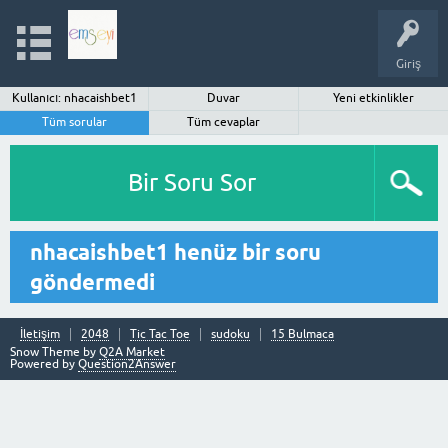
Giriş
Kullanıcı: nhacaishbet1
Duvar
Yeni etkinlikler
Tüm sorular
Tüm cevaplar
Bir Soru Sor
nhacaishbet1 henüz bir soru
göndermedi
İletişim
2048
Tic Tac Toe
sudoku
15 Bulmaca
Snow Theme by
Q2A Market
Powered by
Question2Answer