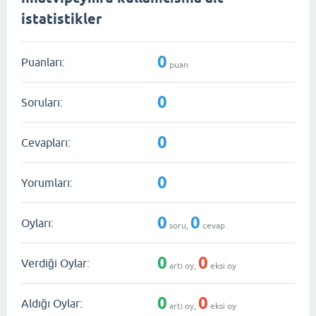
istatistikler
0
Puanları:
puan
0
Soruları:
0
Cevapları:
0
Yorumları:
0
0
Oyları:
soru,
cevap
0
0
Verdiği Oylar:
artı oy,
eksi oy
0
0
Aldığı Oylar:
artı oy,
eksi oy