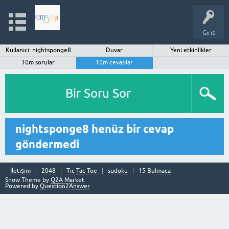
Giriş
Kullanıcı: nightsponge8
Duvar
Yeni etkinlikler
Tüm sorular
Tüm cevaplar
Bir Soru Sor
nightsponge8 henüz bir cevap
göndermedi
İletişim
2048
Tic Tac Toe
sudoku
15 Bulmaca
Snow Theme by
Q2A Market
Powered by
Question2Answer