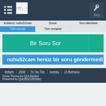
Giriş
Kullanıcı: nohu52cam
Duvar
Yeni etkinlikler
Tüm sorular
Tüm cevaplar
Bir Soru Sor
nohu52cam henüz bir soru göndermedi
İletişim
2048
Tic Tac Toe
sudoku
15 Bulmaca
Snow Theme by
Q2A Market
Powered by
Question2Answer