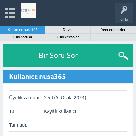
Giriş
Kullanıcı: nusa365
Duvar
Yeni etkinlikler
Tüm sorular
Tüm cevaplar
Bir Soru Sor
Kullanıcı: nusa365
Üyelik zamanı:
2 yıl (6, Ocak, 2024)
Tür:
Kayıtlı kullanıcı
Tam adı: