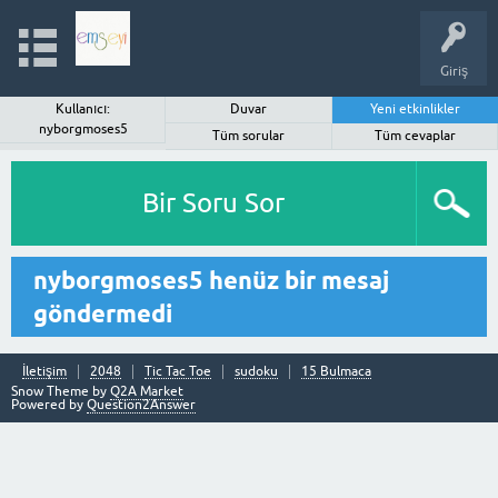
Giriş
Kullanıcı:
Duvar
Yeni etkinlikler
nyborgmoses5
Tüm sorular
Tüm cevaplar
Bir Soru Sor
nyborgmoses5 henüz bir mesaj
göndermedi
İletişim
2048
Tic Tac Toe
sudoku
15 Bulmaca
Snow Theme by
Q2A Market
Powered by
Question2Answer