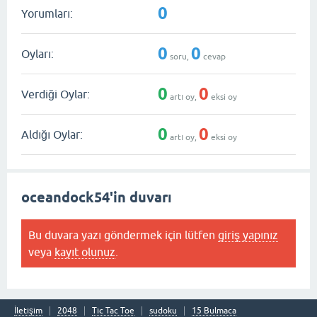
0
Yorumları:
0
0
Oyları:
soru,
cevap
0
0
Verdiği Oylar:
artı oy,
eksi oy
0
0
Aldığı Oylar:
artı oy,
eksi oy
oceandock54'in duvarı
Bu duvara yazı göndermek için lütfen
giriş yapınız
veya
kayıt olunuz
.
İletişim
2048
Tic Tac Toe
sudoku
15 Bulmaca