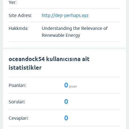
Yer:
Site Adresi:
http://dejr-perhaps.xyz
Hakkında:
Understanding the Relevance of
Renewable Energy
oceandock54 kullanıcısına ait
istatistikler
0
Puanları:
puan
0
Soruları:
0
Cevapları: