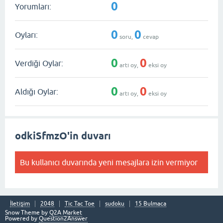
0
Yorumları:
0
0
Oyları:
soru,
cevap
0
0
Verdiği Oylar:
artı oy,
eksi oy
0
0
Aldığı Oylar:
artı oy,
eksi oy
odkiSfmzO'in duvarı
Bu kullanıcı duvarında yeni mesajlara izin vermiyor
İletişim
2048
Tic Tac Toe
sudoku
15 Bulmaca
Snow Theme by
Q2A Market
Powered by
Question2Answer