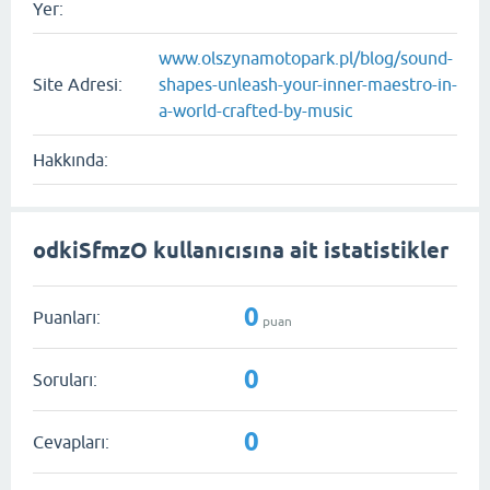
Yer:
www.olszynamotopark.pl/blog/sound-
Site Adresi:
shapes-unleash-your-inner-maestro-in-
a-world-crafted-by-music
Hakkında:
odkiSfmzO kullanıcısına ait istatistikler
0
Puanları:
puan
0
Soruları:
0
Cevapları: