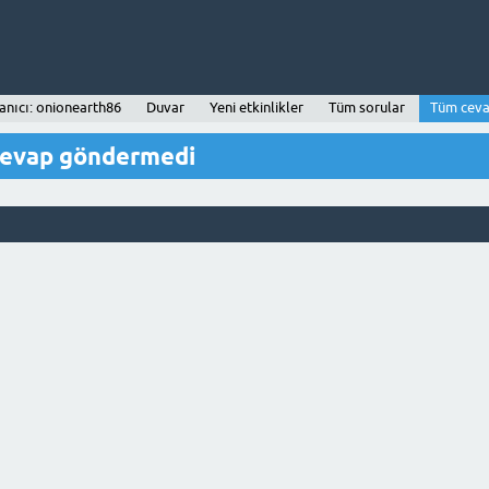
anıcı: onionearth86
Duvar
Yeni etkinlikler
Tüm sorular
Tüm ceva
cevap göndermedi