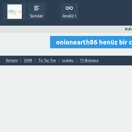
Sorular
Analiz I
Kull
onionearth86 henüz bir 
İletişim
2048
Tic Tac Toe
sudoku
15 Bulmaca