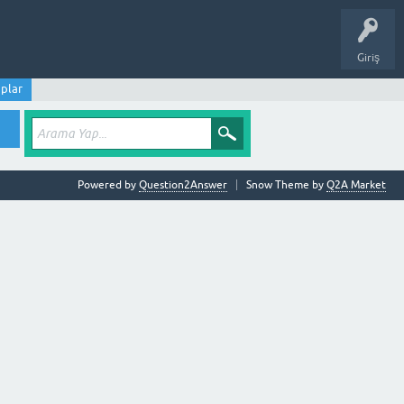
Giriş
plar
Powered by
Question2Answer
Snow Theme by
Q2A Market