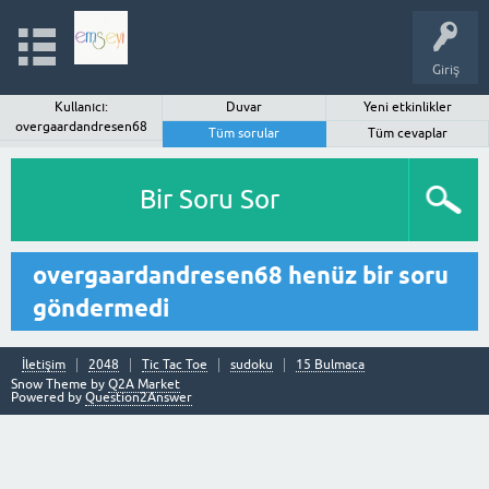
Giriş
Kullanıcı:
Duvar
Yeni etkinlikler
overgaardandresen68
Tüm sorular
Tüm cevaplar
Bir Soru Sor
overgaardandresen68 henüz bir soru
göndermedi
İletişim
2048
Tic Tac Toe
sudoku
15 Bulmaca
Snow Theme by
Q2A Market
Powered by
Question2Answer