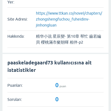
Yer:
https://www.ttkan.co/novel/chapters/
Site Adresi:
zhongshengfuchou_fuheidinv-
jinhongluan
Hakkında:
精华小说 星辰變- 第10章 帮忙 齒若編
貝 櫻桃滿市粲朝暉 相伴-p2
paaskeladegaard73 kullanıcısına ait
istatistikler
0
Puanları:
puan
0
Soruları: