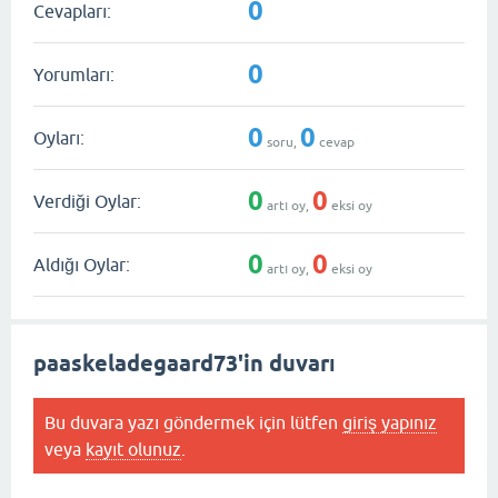
0
Cevapları:
0
Yorumları:
0
0
Oyları:
soru,
cevap
0
0
Verdiği Oylar:
artı oy,
eksi oy
0
0
Aldığı Oylar:
artı oy,
eksi oy
paaskeladegaard73'in duvarı
Bu duvara yazı göndermek için lütfen
giriş yapınız
veya
kayıt olunuz
.