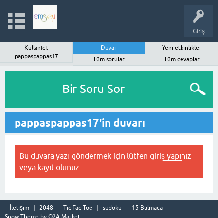
Giriş
Kullanıcı:
Duvar
Yeni etkinlikler
pappaspappas17
Tüm sorular
Tüm cevaplar
Bir Soru Sor
pappaspappas17'in duvarı
Bu duvara yazı göndermek için lütfen
giriş yapınız
veya
kayıt olunuz
.
İletişim
2048
Tic Tac Toe
sudoku
15 Bulmaca
Snow Theme by
Q2A Market