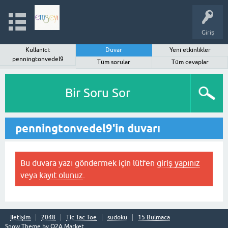
Giriş
Kullanıcı:
Duvar
Yeni etkinlikler
penningtonvedel9
Tüm sorular
Tüm cevaplar
Bir Soru Sor
penningtonvedel9'in duvarı
Bu duvara yazı göndermek için lütfen
giriş yapınız
veya
kayıt olunuz
.
İletişim
2048
Tic Tac Toe
sudoku
15 Bulmaca
Snow Theme by
Q2A Market