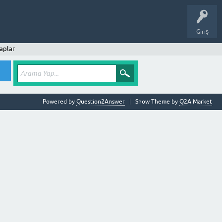
Giriş
aplar
Powered by
Question2Answer
Snow Theme by
Q2A Market