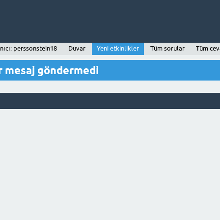
nıcı: perssonstein18
Duvar
Yeni etkinlikler
Tüm sorular
Tüm cev
r mesaj göndermedi