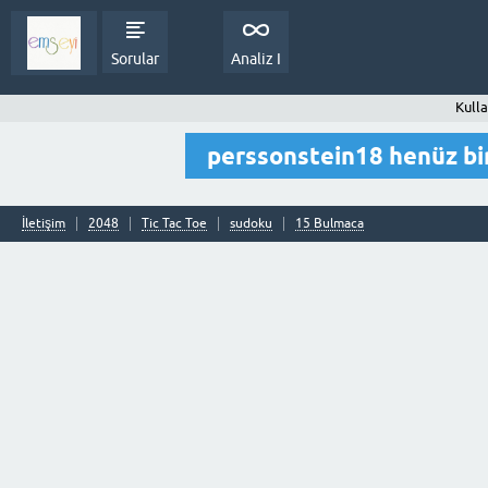
Sorular
Analiz I
Kulla
perssonstein18 henüz bi
İletişim
2048
Tic Tac Toe
sudoku
15 Bulmaca