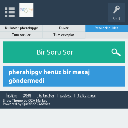
Giriş
Kullanıcı: pherahipgv
Duvar
Yeni etkinlikler
Tüm sorular
Tüm cevaplar
Bir Soru Sor
pherahipgv henüz bir mesaj
göndermedi
İletişim
2048
Tic Tac Toe
sudoku
15 Bulmaca
Snow Theme by
Q2A Market
Powered by
Question2Answer