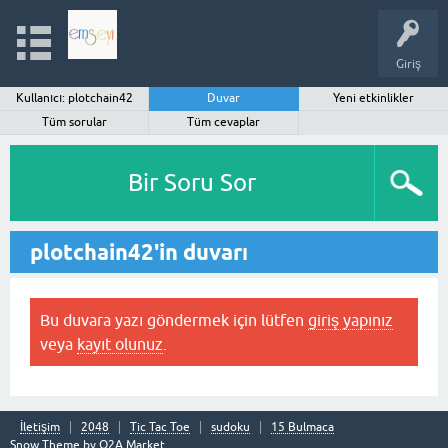
Giriş
Kullanıcı: plotchain42
Duvar
Yeni etkinlikler
Tüm sorular
Tüm cevaplar
Bir Soru Sor
plotchain42'in duvarı
Bu duvara yazı göndermek için lütfen
giriş yapınız
veya
kayıt olunuz
.
İletişim
2048
Tic Tac Toe
sudoku
15 Bulmaca
Snow Theme by
Q2A Market