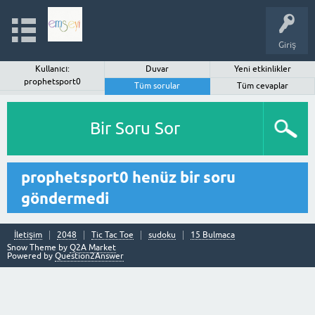
Giriş
Kullanıcı:
Duvar
Yeni etkinlikler
prophetsport0
Tüm sorular
Tüm cevaplar
Bir Soru Sor
prophetsport0 henüz bir soru
göndermedi
İletişim
2048
Tic Tac Toe
sudoku
15 Bulmaca
Snow Theme by
Q2A Market
Powered by
Question2Answer