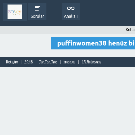
Sorular
Analiz I
Kulla
puffinwomen38 henüz bi
İletişim
2048
Tic Tac Toe
sudoku
15 Bulmaca