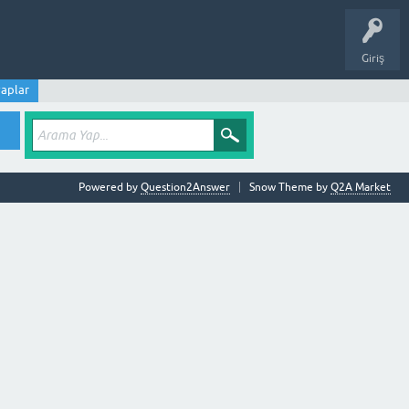
Giriş
aplar
Powered by
Question2Answer
Snow Theme by
Q2A Market