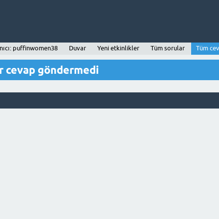
nıcı: puffinwomen38
Duvar
Yeni etkinlikler
Tüm sorular
Tüm cev
r cevap göndermedi