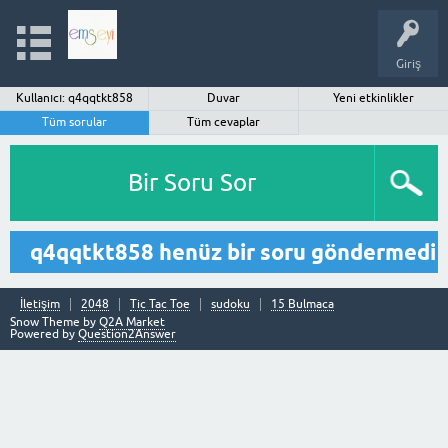
Giriş
Kullanıcı: q4qqtkt858
Duvar
Yeni etkinlikler
Tüm sorular
Tüm cevaplar
Bir Soru Sor
q4qqtkt858 henüz bir soru göndermedi
İletişim
2048
Tic Tac Toe
sudoku
15 Bulmaca
Snow Theme by
Q2A Market
Powered by
Question2Answer