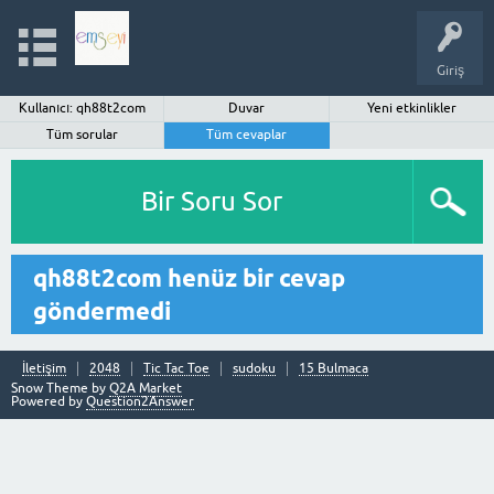
Giriş
Kullanıcı: qh88t2com
Duvar
Yeni etkinlikler
Tüm sorular
Tüm cevaplar
Bir Soru Sor
qh88t2com henüz bir cevap
göndermedi
İletişim
2048
Tic Tac Toe
sudoku
15 Bulmaca
Snow Theme by
Q2A Market
Powered by
Question2Answer