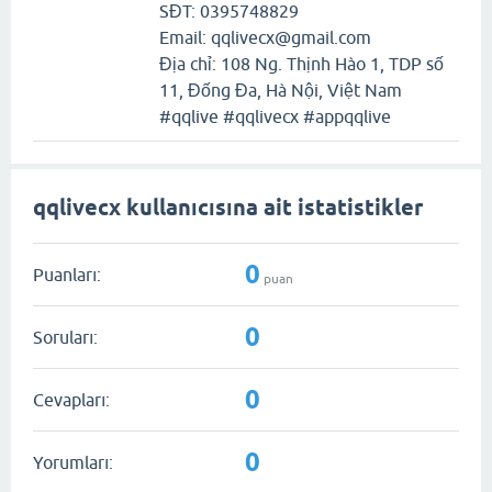
SĐT: 0395748829
Email: qqlivecx@gmail.com
Địa chỉ: 108 Ng. Thịnh Hào 1, TDP số
11, Đống Đa, Hà Nội, Việt Nam
#qqlive #qqlivecx #appqqlive
qqlivecx kullanıcısına ait istatistikler
0
Puanları:
puan
0
Soruları:
0
Cevapları:
0
Yorumları: