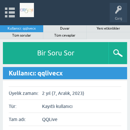
Giriş
Kullanıcı: qqlivecx
Duvar
Yeni etkinlikler
Tüm sorular
Tüm cevaplar
Bir Soru Sor
Kullanıcı: qqlivecx
Üyelik zamanı:
2 yıl (7, Aralık, 2023)
Tür:
Kayıtlı kullanıcı
Tam adı:
QQLive