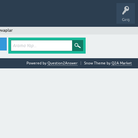
Giriş
evaplar
Powered by
Question2Answer
Snow Theme by
Q2A Market