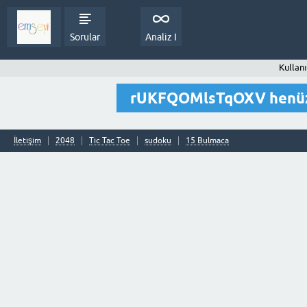
Sorular
Analiz I
Kullan
rUKFQOMlsTqOXV henüz 
İletişim
2048
Tic Tac Toe
sudoku
15 Bulmaca