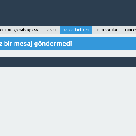
ıcı: rUKFQOMlsTqOXV
Duvar
Yeni etkinlikler
Tüm sorular
Tüm c
bir mesaj göndermedi