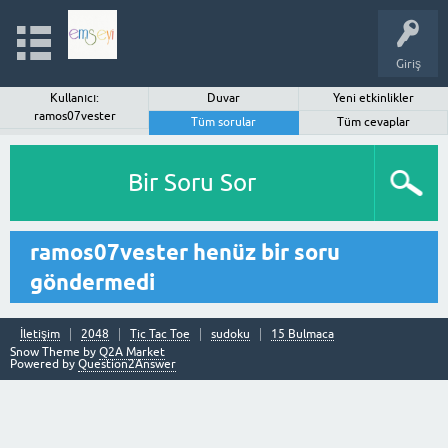
Giriş
Kullanıcı:
Duvar
Yeni etkinlikler
ramos07vester
Tüm sorular
Tüm cevaplar
Bir Soru Sor
ramos07vester henüz bir soru
göndermedi
İletişim
2048
Tic Tac Toe
sudoku
15 Bulmaca
Snow Theme by
Q2A Market
Powered by
Question2Answer