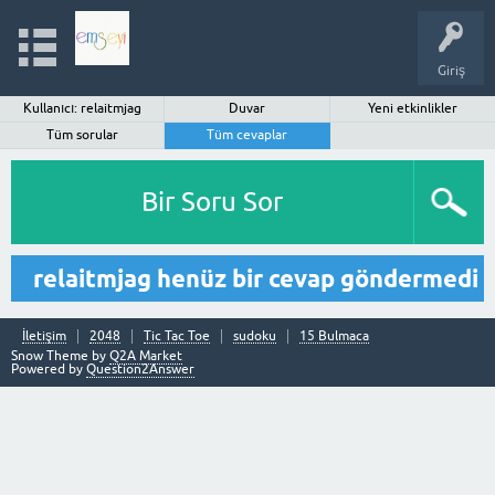
Giriş
Kullanıcı: relaitmjag
Duvar
Yeni etkinlikler
Tüm sorular
Tüm cevaplar
Bir Soru Sor
relaitmjag henüz bir cevap göndermedi
İletişim
2048
Tic Tac Toe
sudoku
15 Bulmaca
Snow Theme by
Q2A Market
Powered by
Question2Answer