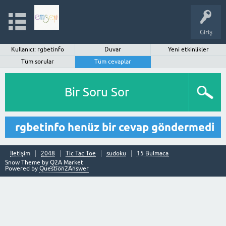
Giriş
Kullanıcı: rgbetinfo
Duvar
Yeni etkinlikler
Tüm sorular
Tüm cevaplar
Bir Soru Sor
rgbetinfo henüz bir cevap göndermedi
İletişim
2048
Tic Tac Toe
sudoku
15 Bulmaca
Snow Theme by
Q2A Market
Powered by
Question2Answer