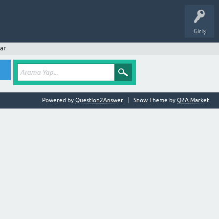
Giriş
ar
Powered by
Question2Answer
Snow Theme by
Q2A Market