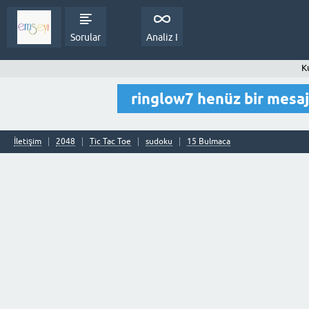
Sorular
Analiz I
Ku
ringlow7 henüz bir mesa
İletişim
2048
Tic Tac Toe
sudoku
15 Bulmaca