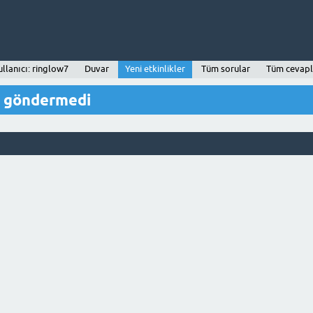
llanıcı: ringlow7
Duvar
Yeni etkinlikler
Tüm sorular
Tüm cevapl
j göndermedi