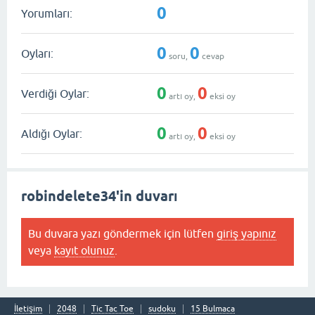
0
Yorumları:
0
0
Oyları:
soru,
cevap
0
0
Verdiği Oylar:
artı oy,
eksi oy
0
0
Aldığı Oylar:
artı oy,
eksi oy
robindelete34'in duvarı
Bu duvara yazı göndermek için lütfen
giriş yapınız
veya
kayıt olunuz
.
İletişim
2048
Tic Tac Toe
sudoku
15 Bulmaca