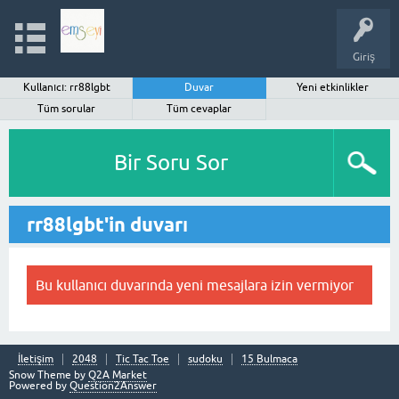
Giriş
Kullanıcı: rr88lgbt
Duvar
Yeni etkinlikler
Tüm sorular
Tüm cevaplar
Bir Soru Sor
rr88lgbt'in duvarı
Bu kullanıcı duvarında yeni mesajlara izin vermiyor
İletişim
2048
Tic Tac Toe
sudoku
15 Bulmaca
Snow Theme by
Q2A Market
Powered by
Question2Answer