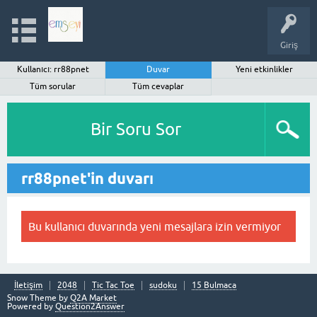
Giriş
Kullanıcı: rr88pnet
Duvar
Yeni etkinlikler
Tüm sorular
Tüm cevaplar
Bir Soru Sor
rr88pnet'in duvarı
Bu kullanıcı duvarında yeni mesajlara izin vermiyor
İletişim
2048
Tic Tac Toe
sudoku
15 Bulmaca
Snow Theme by
Q2A Market
Powered by
Question2Answer