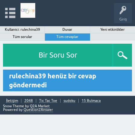
Giriş
Kullanıcı: rulechina39
Duvar
Yeni etkinlikler
Tüm sorular
Tüm cevaplar
Bir Soru Sor
rulechina39 henüz bir cevap
göndermedi
İletişim
2048
Tic Tac Toe
sudoku
15 Bulmaca
Snow Theme by
Q2A Market
Powered by
Question2Answer