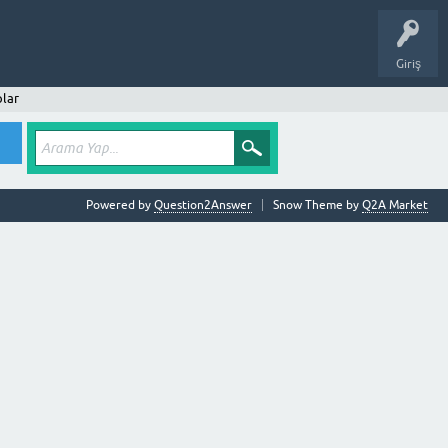
Giriş
lar
Powered by
Question2Answer
Snow Theme by
Q2A Market