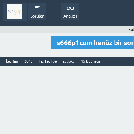
Sorular
Analiz I
Kul
s666p1com henüz bir so
İletişim
2048
Tic Tac Toe
sudoku
15 Bulmaca