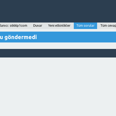
lanıcı: s666p1com
Duvar
Yeni etkinlikler
Tüm sorular
Tüm cevap
ru göndermedi