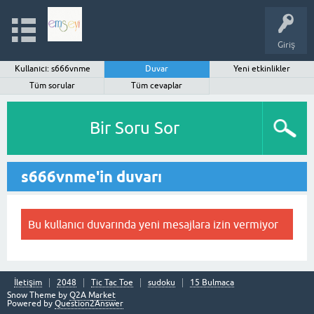
Giriş
Kullanıcı: s666vnme
Duvar
Yeni etkinlikler
Tüm sorular
Tüm cevaplar
Bir Soru Sor
s666vnme'in duvarı
Bu kullanıcı duvarında yeni mesajlara izin vermiyor
İletişim
2048
Tic Tac Toe
sudoku
15 Bulmaca
Snow Theme by
Q2A Market
Powered by
Question2Answer