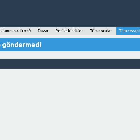
llanıcı: saltiron0
Duvar
Yeni etkinlikler
Tüm sorular
Tüm cevapl
ap göndermedi