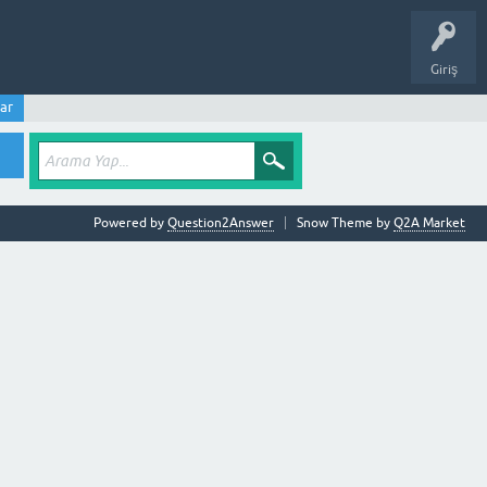
Giriş
ar
Powered by
Question2Answer
Snow Theme by
Q2A Market