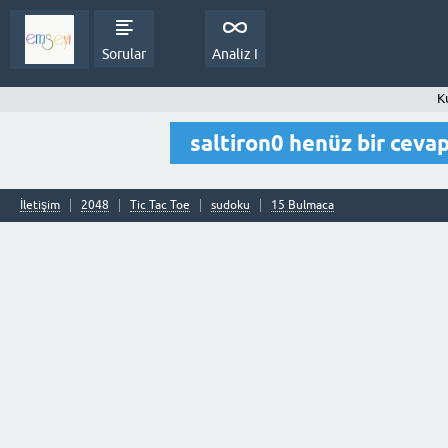
Sorular
Analiz I
Ku
saltiron0 henüz bir cev
İletişim
2048
Tic Tac Toe
sudoku
15 Bulmaca