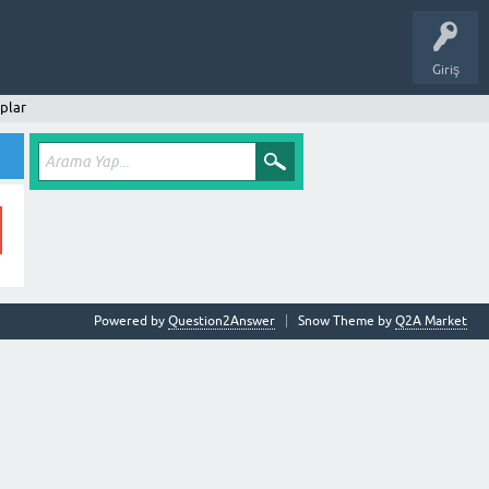
Giriş
plar
Powered by
Question2Answer
Snow Theme by
Q2A Market