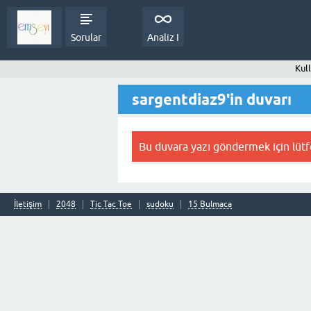
Sorular
Analiz I
Kull
sargentdiaz9'in duvarı
Bu duvara yazı göndermek için lüt
İletişim
2048
Tic Tac Toe
sudoku
15 Bulmaca