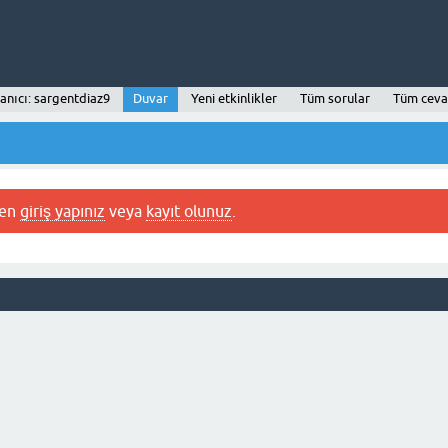
anıcı: sargentdiaz9
Duvar
Yeni etkinlikler
Tüm sorular
Tüm ceva
fen
giriş yapınız
veya
kayıt olunuz
.