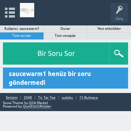
Giriş
Kullanıcı: saucewarm1
Duvar
Yeni etkinlikler
Tüm sorular
Tüm cevaplar
Bir Soru Sor
saucewarm1 henüz bir soru
göndermedi
İletişim
2048
Tic Tac Toe
sudoku
15 Bulmaca
Snow Theme by
Q2A Market
Powered by
Question2Answer