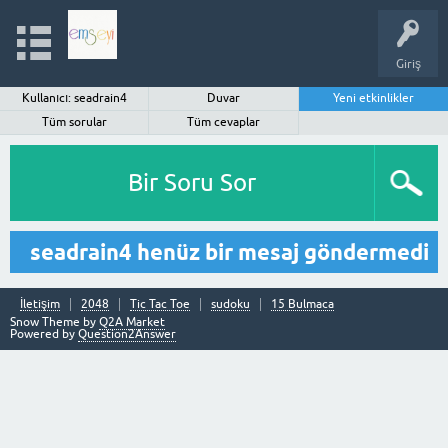
Giriş
Kullanıcı: seadrain4
Duvar
Yeni etkinlikler
Tüm sorular
Tüm cevaplar
Bir Soru Sor
seadrain4 henüz bir mesaj göndermedi
İletişim
2048
Tic Tac Toe
sudoku
15 Bulmaca
Snow Theme by
Q2A Market
Powered by
Question2Answer