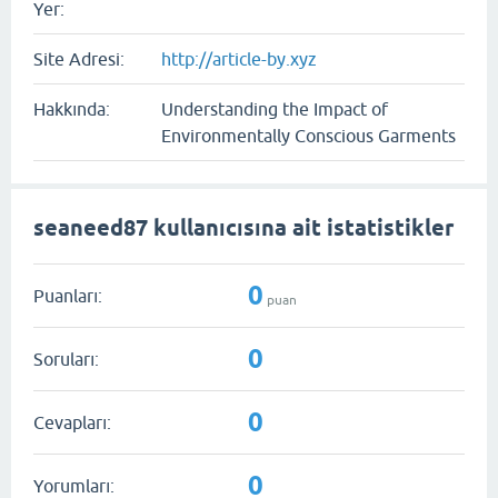
Yer:
Site Adresi:
http://article-by.xyz
Hakkında:
Understanding the Impact of
Environmentally Conscious Garments
seaneed87 kullanıcısına ait istatistikler
0
Puanları:
puan
0
Soruları:
0
Cevapları:
0
Yorumları: