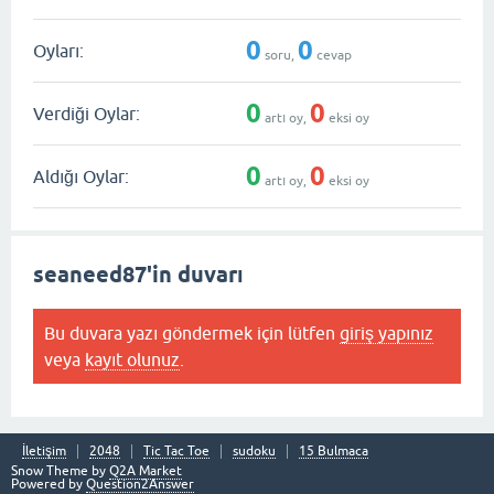
0
0
Oyları:
soru,
cevap
0
0
Verdiği Oylar:
artı oy,
eksi oy
0
0
Aldığı Oylar:
artı oy,
eksi oy
seaneed87'in duvarı
Bu duvara yazı göndermek için lütfen
giriş yapınız
veya
kayıt olunuz
.
İletişim
2048
Tic Tac Toe
sudoku
15 Bulmaca
Snow Theme by
Q2A Market
Powered by
Question2Answer