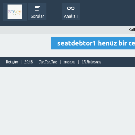
Sorular
Analiz I
Kul
seatdebtor1 henüz bir c
İletişim
2048
Tic Tac Toe
sudoku
15 Bulmaca