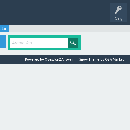
Giriş
plar
Powered by
Question2Answer
Snow Theme by
Q2A Market