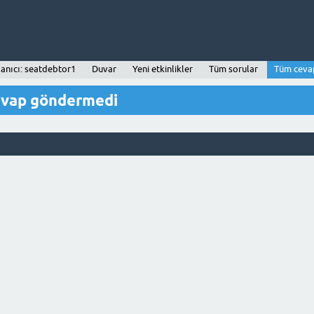
lanıcı: seatdebtor1
Duvar
Yeni etkinlikler
Tüm sorular
Tüm ceva
evap göndermedi