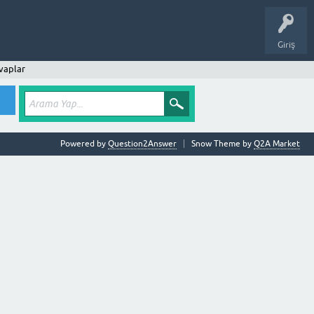
Giriş
vaplar
Powered by
Question2Answer
Snow Theme by
Q2A Market