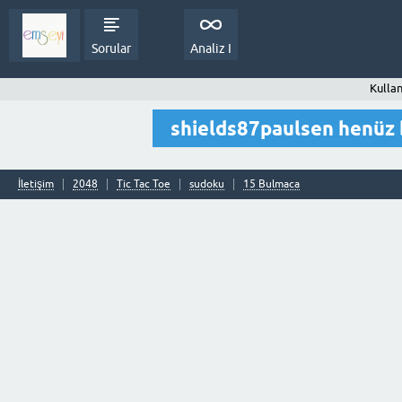
Sorular
Analiz I
Kullan
shields87paulsen henüz 
İletişim
2048
Tic Tac Toe
sudoku
15 Bulmaca