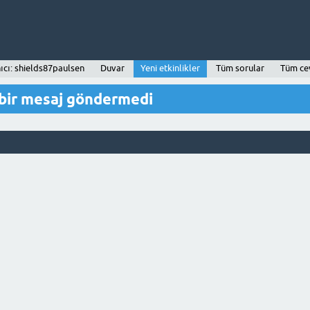
ıcı: shields87paulsen
Duvar
Yeni etkinlikler
Tüm sorular
Tüm ce
bir mesaj göndermedi