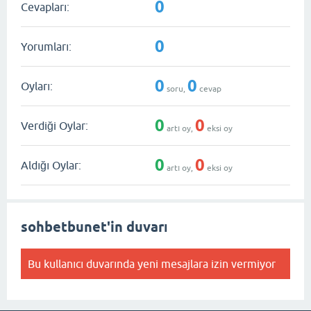
0
Cevapları:
0
Yorumları:
0
0
Oyları:
soru,
cevap
0
0
Verdiği Oylar:
artı oy,
eksi oy
0
0
Aldığı Oylar:
artı oy,
eksi oy
sohbetbunet'in duvarı
Bu kullanıcı duvarında yeni mesajlara izin vermiyor