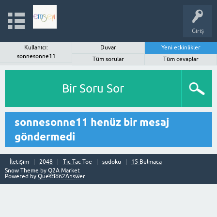
Giriş
Kullanıcı:
Duvar
Yeni etkinlikler
sonnesonne11
Tüm sorular
Tüm cevaplar
Bir Soru Sor
sonnesonne11 henüz bir mesaj
göndermedi
İletişim
2048
Tic Tac Toe
sudoku
15 Bulmaca
Snow Theme by
Q2A Market
Powered by
Question2Answer