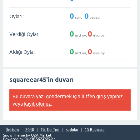
0
0
Oyları:
soru,
cevap
0
0
Verdiği Oylar:
artı oy,
eksi oy
0
0
Aldığı Oylar:
artı oy,
eksi oy
squareear45'in duvarı
Bu duvara yazı göndermek için lütfen
giriş yapınız
veya
kayıt olunuz
.
İletişim
2048
Tic Tac Toe
sudoku
15 Bulmaca
Snow Theme by
Q2A Market
Powered by
Question2Answer