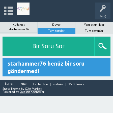
Giriş
Kullanıcı:
Duvar
Yeni etkinlikler
starhammer76
Tüm sorular
Tüm cevaplar
Bir Soru Sor
starhammer76 henüz bir soru
göndermedi
İletişim
2048
Tic Tac Toe
sudoku
15 Bulmaca
Snow Theme by
Q2A Market
Powered by
Question2Answer