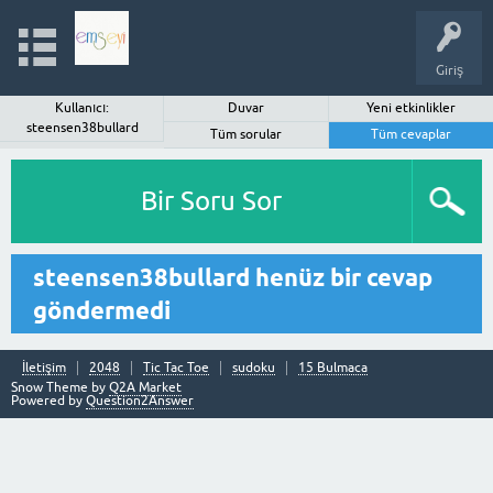
Giriş
Kullanıcı:
Duvar
Yeni etkinlikler
steensen38bullard
Tüm sorular
Tüm cevaplar
Bir Soru Sor
steensen38bullard henüz bir cevap
göndermedi
İletişim
2048
Tic Tac Toe
sudoku
15 Bulmaca
Snow Theme by
Q2A Market
Powered by
Question2Answer