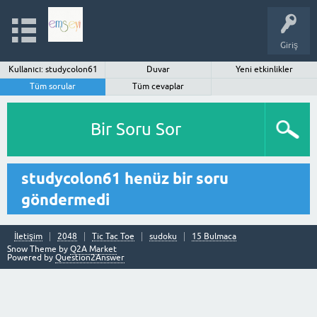
Giriş
Kullanıcı: studycolon61
Duvar
Yeni etkinlikler
Tüm sorular
Tüm cevaplar
Bir Soru Sor
studycolon61 henüz bir soru
göndermedi
İletişim
2048
Tic Tac Toe
sudoku
15 Bulmaca
Snow Theme by
Q2A Market
Powered by
Question2Answer